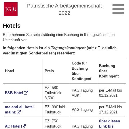
Zum
Johannes
Patristische Arbeitsgemeinschaft
Inhalt
Gutenberg-
2022
springen
Universität
Mainz
Hotels
Bitte nehmen Sie selbstständig eine Buchung in Ihrer gewünschten
Unterkunft vor.
In folgenden Hotels ist ein
Tagungskontingent
(mit z.T. deutlich
vergünstigten Sonderpreisen) reserviert:
Code für
Buchung
Buchung
Hotel
Preis
über
über
Kontingent
Kontingent
EZ: 58€
PAG Tagung
per E-Mail bis
B&B Hotel
Frühstück:
ABK
01.12.2021
8,50€
me and all hotel
EZ: 99€ inkl.
per E-Mail bis
PAG Tagung
mainz
Frühstück
17.12.2021
EZ: 75€
über diesen
AC Hotel
Frühstück:
PAG Tagung
Link bis